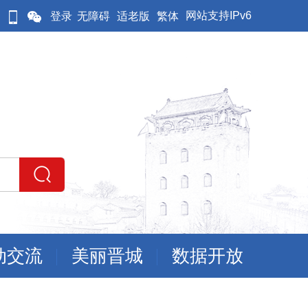
网站支持IPv6
登录
无障碍
适老版
繁体
动交流
美丽晋城
数据开放