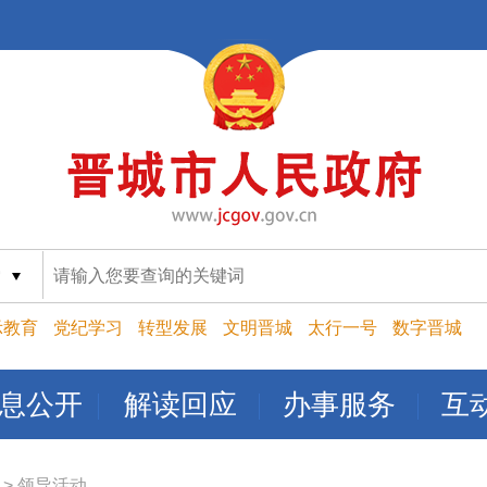
索
示教育
党纪学习
转型发展
文明晋城
太行一号
数字晋城
息公开
解读回应
办事服务
互
>
领导活动