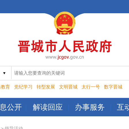
索
示教育
党纪学习
转型发展
文明晋城
太行一号
数字晋城
息公开
解读回应
办事服务
互
>
领导活动