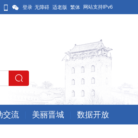
网站支持IPv6
登录
无障碍
适老版
繁体
动交流
美丽晋城
数据开放