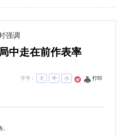
时强调
大局中走在前作表率
字号：
打印
告。