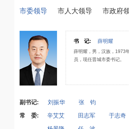
市委领导
市人大领导
市政府
书 记:
薛明耀
薛明耀，男，汉族，197
员，现任晋城市委书记。
副书记:
刘振华
张 钧
常 委:
辛艾艾
田志军
于志奇
杨景隆
任 波