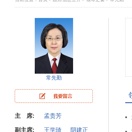
常先勤
主 席:
孟贵芳
副主席:
王学琦
阴建正