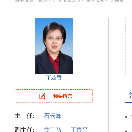
丁蕊香
主 任:
石云峰
副主任:
窦三马
王贵平