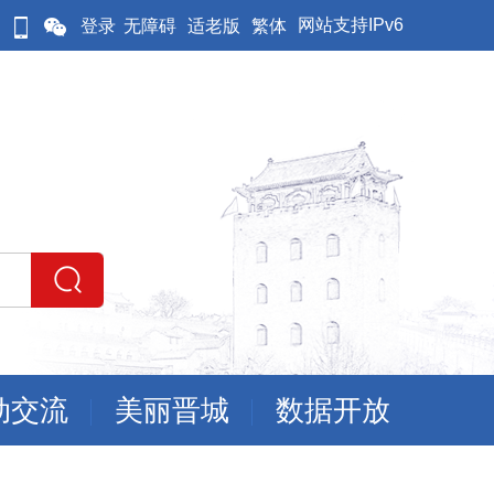
网站支持IPv6
登录
无障碍
适老版
繁体
动交流
美丽晋城
数据开放