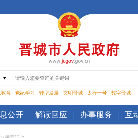
索
示教育
党纪学习
转型发展
文明晋城
太行一号
数字晋城
息公开
解读回应
办事服务
互
>
领导活动