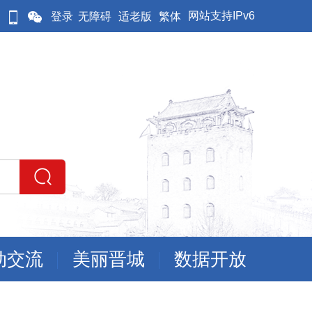
网站支持IPv6
登录
无障碍
适老版
繁体
动交流
美丽晋城
数据开放