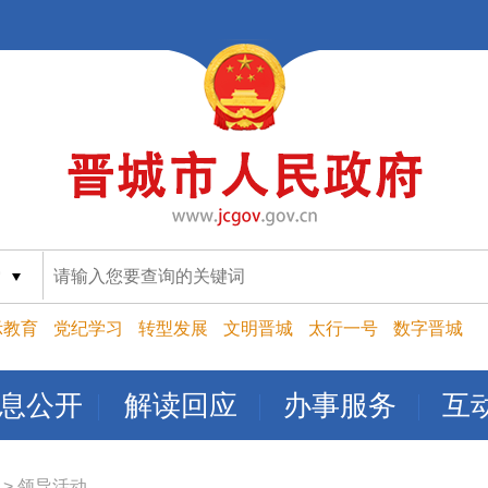
索
示教育
党纪学习
转型发展
文明晋城
太行一号
数字晋城
息公开
解读回应
办事服务
互
>
领导活动