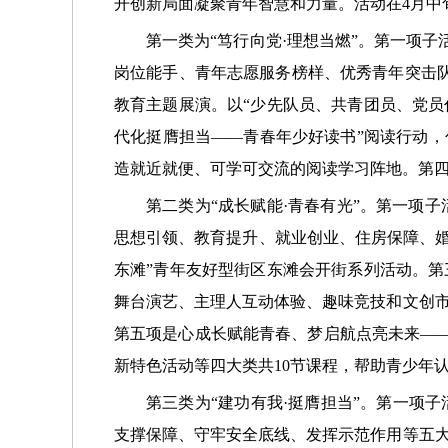
开创新局面凝聚青年智慧和力量。活动在4月中
第一类为“笃行向党·理想当燃”。第一项
岗位能手、青年志愿服务榜样、优秀青年突击队
教育主题展演。以“少先队员、共青团员、党员
代化挺膺担当——青春年少好读书”阅读行动，
造就近就便、可学可交流的阅读学习阵地。第四
第二类为“成长赋能·青春有光”。第一项
思想引领、教育提升、就业创业、住房保障、婚
东滩”青年友好型街区东滩会开街系列活动。第
舞台演艺、主理人互动体验、趣味竞技和文创市
第五项是心成长赋能青春、梦启航点亮未来——
新特色活动等四大类共10节课程，帮助青少年
第三类为“建功有我·挺膺担当”。第一项
支撑保障、守牢安全底线、发挥示范作用等五大