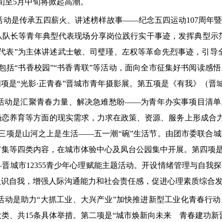
旬至5月中旬将掀起高潮。
子活动是传承五四薪火、讲述榜样故事——纪念五四运动107周
队长等青年典型代表现场分享岗位践行实干事迹，发挥典型示范
代表”为主体讲述武士敏、司璧瑾、左权等革命先烈事迹，引导
包括“书香校园”“书香青联”等活动，面向全市征集好书阅读感
项是“光影·正青春”晋城市青年摄影展。第五项是《有我》（晋
子活动是汇聚青春力量、解决急难愁盼——为青年办实事项目清单
恋养育等方面的现实需求，力求在政策、资源、服务上形成合力
三项是山河之上是生活——五一潮“碗”生活节。由团市委联合
集等四类内容，在城市体验中心及凤台公园集中开展。第四项是
晋城市12355青少年心理赋能主题活动。开设情绪管理与自我
认识自我，增强人际沟通能力和社会责任感，促进心理素质综合
子活动是助力“大抓工业、大兴产业”加快推进新型工业化青春行
类、共15条具体举措。第二项是“城市焕新向未来 青春建功新