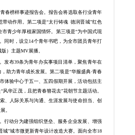
年暨青春榜样事迹报告会。报告会将选取各行业青年
带动作用。第二项是“太行铸魂 德润晋城”红色
全市青少年厚植家国情怀。第三项是“为中国式现
悟。同时，设立14个青年书吧，为全市团员青年打
城版）主题MV展播。
。发布39条为青年办实事项目清单，聚焦青年在
，助力青年成长发展。第二项是“华服盛典·青春
城市体验中心于五一、五四假期开展，活动包括主
“风华正茂，且把青春簪花去”花朝节主题活动。
探索、人际关系与沟通、生涯发展与使命担当、创
发展。
动。行动分为建强组织堡垒、服务企业发展、增强
晋城”城市微更新青年设计改造大赛。面向全市18