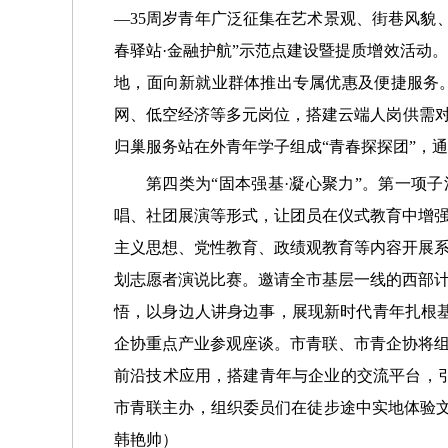
—35周岁青年广泛征集在艺术景观、街巷风貌
春驿站·金融护航”示范点建设暨提质增效活动
地，面向新就业群体推出专属优惠及便捷服务。
网、低空经济等多元岗位，搭建云端人岗供需对
归巢服务站在外青年学子组成“青春探探团”，
第四类为“固本强基·凝心聚力”。第一项
唱、社团展演等形式，让团员在仪式教育中增强
主义思想、党性教育、政绩观教育等内容开展
划志愿者演说比赛。邀请全市基层一线的西部
悟，以身边人讲身边事，展现新时代青年扎根
企协重点产业参观座谈。市青联、市青企协将
前沿技术应用，搭建青年与企业的交流平台，引
市青联主办，组织委员们在徒步途中实地体验
韩艳帅）