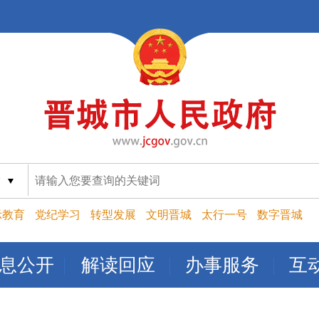
索
示教育
党纪学习
转型发展
文明晋城
太行一号
数字晋城
息公开
解读回应
办事服务
互