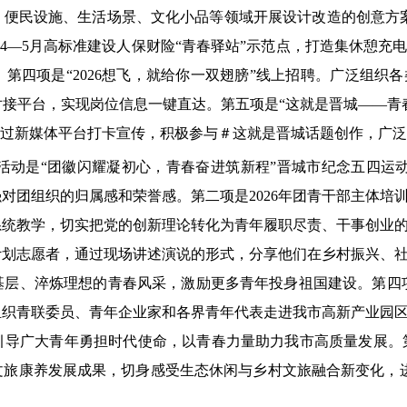
、便民设施、生活场景、文化小品等领域开展设计改造的创意方
。4—5月高标准建设人保财险“青春驿站”示范点，打造集休憩
第四项是“2026想飞，就给你一双翅膀”线上招聘。广泛组织
接平台，实现岗位信息一键直达。第五项是“这就是晋城——青
通过新媒体平台打卡宣传，积极参与＃这就是晋城话题创作，广
子活动是“团徽闪耀凝初心，青春奋进筑新程”晋城市纪念五四运
对团组织的归属感和荣誉感。第二项是2026年团青干部主体培
系统教学，切实把党的创新理论转化为青年履职尽责、干事创业
计划志愿者，通过现场讲述演说的形式，分享他们在乡村振兴、
基层、淬炼理想的青春风采，激励更多青年投身祖国建设。第四
组织青联委员、青年企业家和各界青年代表走进我市高新产业园
导广大青年勇担时代使命，以青春力量助力我市高质量发展。第
文旅康养发展成果，切身感受生态休闲与乡村文旅融合新变化，