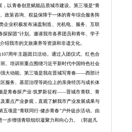
案，以青春创意赋能品质城市建设。第三项是“青
充电、政策咨询、权益保障于一体的青年综合服务阵
各类企业积极发布涵盖制造、光机电、服务、互联
春探探团”计划。邀请我市各界团员和青年、学子
泛介绍我市的文旅康养等资源和非遗文化。
动107周年主题团日活动。通过入团仪式、红色合
训班。培训班重点围绕习近平新时代中国特色社会
的强大动能。第三项是我在晋城写青春——西部计
社区服务、基层治理等岗位上的亲身经历与成长体
项是青春探产业·筑梦新征程——晋城市青联、青
区及重点产业参观，直观了解我市产业发展成果与
五项是“青联同行·健步青春”户外徒步活动。由
进一步增强青联组织凝聚力和向心力。（郭超凡