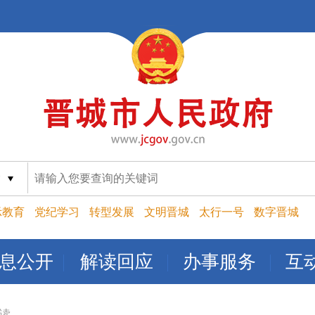
索
示教育
党纪学习
转型发展
文明晋城
太行一号
数字晋城
息公开
解读回应
办事服务
互
读