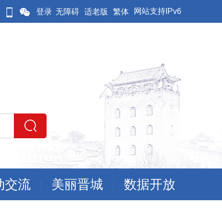
网站支持IPv6
登录
无障碍
适老版
繁体
动交流
美丽晋城
数据开放