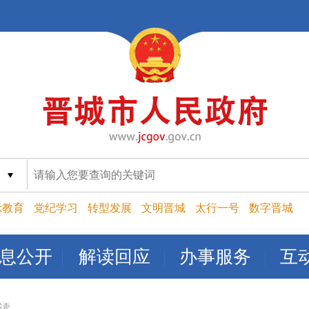
索
示教育
党纪学习
转型发展
文明晋城
太行一号
数字晋城
息公开
解读回应
办事服务
互
读