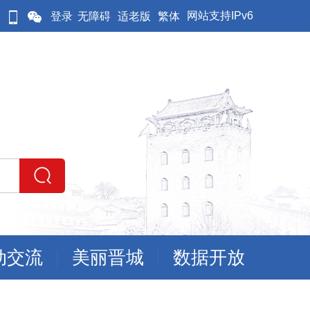
网站支持IPv6
登录
无障碍
适老版
繁体
动交流
美丽晋城
数据开放