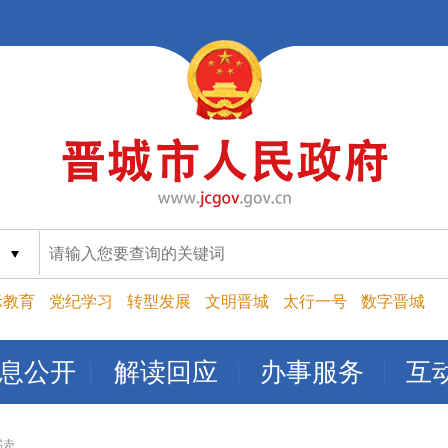
索
示教育
党纪学习
转型发展
文明晋城
太行一号
数字晋城
息公开
解读回应
办事服务
互
读