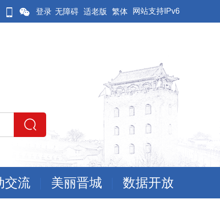
网站支持IPv6
登录
无障碍
适老版
繁体
动交流
美丽晋城
数据开放