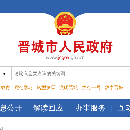
索
示教育
党纪学习
转型发展
文明晋城
太行一号
数字晋城
息公开
解读回应
办事服务
互
读