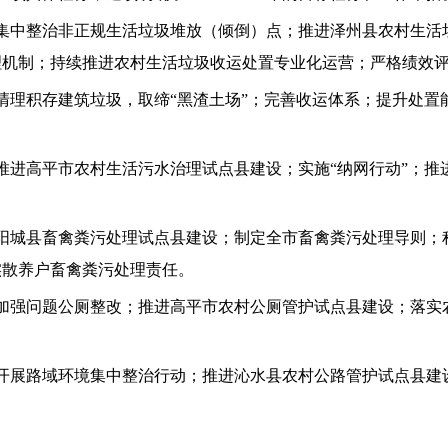
集中整治非正规生活垃圾堆放（倾倒）点；推进泽州县农村生活
理机制；持续推进农村生活垃圾收运处置专业化运营；严格绩效
清理积存建筑垃圾，取缔“黑渣土场”；完善收运体系；提升处置
推进高平市农村生活污水治理试点县建设；实施“纳网行动”；推
阳城县畜禽粪污处理试点县建设；制定全市畜禽粪污处理导则；
实散养户畜禽粪污处理责任。
加强问题公厕整改；推进高平市农村公厕管护试点县建设；落实
开展路域环境集中整治行动；推进沁水县农村公路管护试点县建设
？