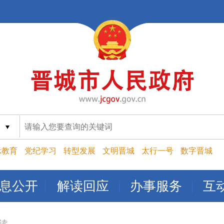
索
示教育
党纪学习
转型发展
文明晋城
太行一号
数字晋城
息公开
解读回应
办事服务
互
读