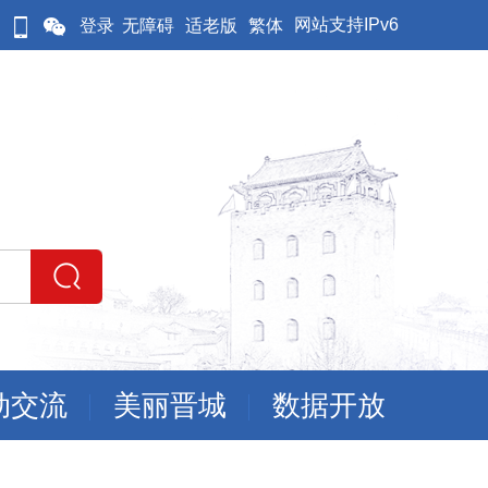
网站支持IPv6
登录
无障碍
适老版
繁体
动交流
美丽晋城
数据开放