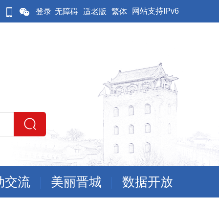
网站支持IPv6
登录
无障碍
适老版
繁体
动交流
美丽晋城
数据开放