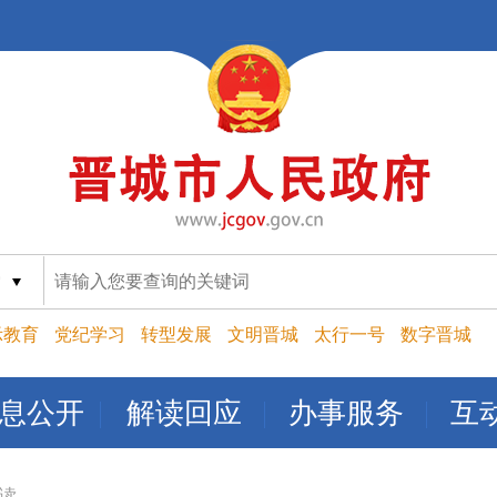
索
示教育
党纪学习
转型发展
文明晋城
太行一号
数字晋城
息公开
解读回应
办事服务
互
读