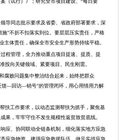
案（试行）》；研究全市项目建设、“每日要
央领导同志批示要求及省委、省政府部署要求，深
措施”不折不扣落实到位。要层层压实责任，严格
企业主体责任，确保全市安全生产形势持续平稳。
全过程管理，全力推动重点项目提速、提质、提
精准投向关键领域、紧要项目、民生刚需。
风和腐败问题集中整治结合起来，始终把群众
反馈—回访—销号”的管理闭环，用心用情用力解
化帮扶工作要求，以动态监测帮扶为抓手，聚焦基
坚成果，牢牢守住不发生规模性返贫致贫底线。
急响应、协同联动全链条机制，细化落实地方应急
配齐应急物资、建强应急救援队伍、做足实战应急