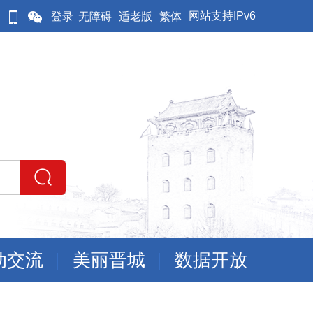
网站支持IPv6
登录
无障碍
适老版
繁体
动交流
美丽晋城
数据开放