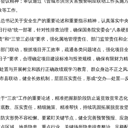
会议精神；审议通过《晋城市洪涝灾害预警响应联动工作实施方
象等工作。
平总书记关于安全生产的重要论述和重要指示精神，认真落实中
日行动”统一部署，针对性排查治理，确保国务院安委会“八条硬
责”和“三管三必须”要求，强化属地管理责任、部门监管责任和
县部门联动，狠抓项目开工效率，疏通各类问题堵点，强化项目
日子”要求，合理确定项目建设标准与投资规模，确保有限财力
事项处置与开展树立和践行正确政绩观学习教育、群众身边不正之
坚持市县联动，健全长效机制，层层压实责任，形成“交办—处置—
于“三农”工作的重要论述，精准把握新阶段防止返贫致贫常态
清底数、压实责任，精细施策、精准帮扶，持续巩固拓展脱贫攻
、防灾形势不容松懈。要紧盯关键节点，健全完善预警预报、应
重点区域、地质隐患、重点行业、关键场所隐患排查整治，足额