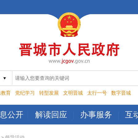
索
示教育
党纪学习
转型发展
文明晋城
太行一号
数字晋城
息公开
解读回应
办事服务
互
>
领导活动