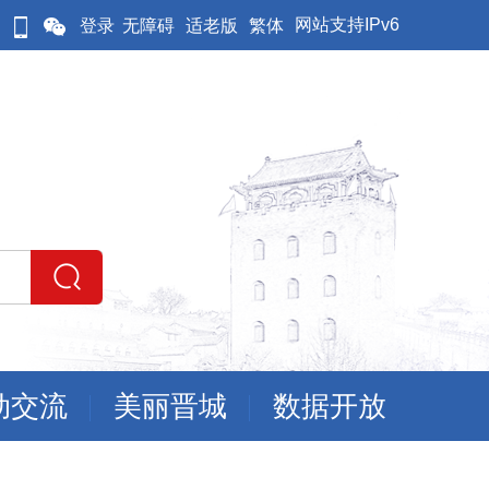
网站支持IPv6
登录
无障碍
适老版
繁体
动交流
美丽晋城
数据开放