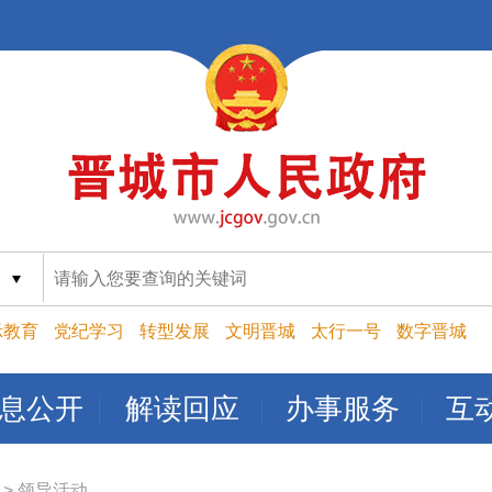
索
示教育
党纪学习
转型发展
文明晋城
太行一号
数字晋城
息公开
解读回应
办事服务
互
>
领导活动