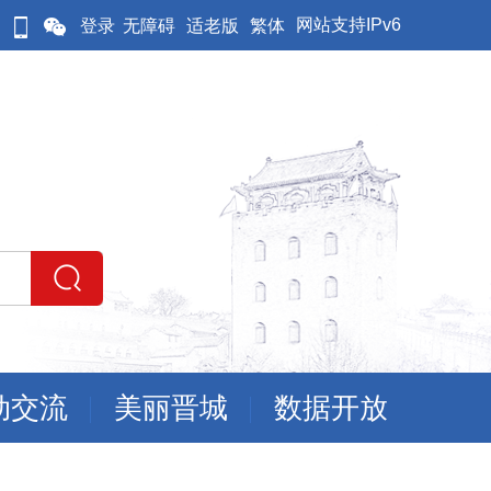
网站支持IPv6
登录
无障碍
适老版
繁体
动交流
美丽晋城
数据开放