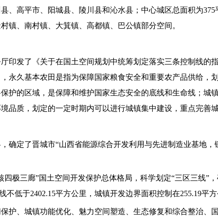
县、高平市、阳城县、陵川县和沁水县；中心城区总面积为37
金村镇、南村镇、大箕镇、高都镇、巴公镇部分空间。
办公厅印发了《关于在国土空间规划中统筹划定落实三条控制线的
中，永久基本农田是指为保障国家粮食安全和重要农产品供给，
格保护的区域，是保障和维护国家生态安全的底线和生命线；城
环境品质，划定的一定时期内可以进行城镇集中建设，重点完善
，确定了晋城市“山西省能源综合开发利用与先进制造业基地，
四极三廊”国土空间开发保护总体格局，科学划定“三区三线”，确
不低于2402.15平方公里，城镇开发边界面积控制在255.19平
间保护、城镇功能优化、魅力空间塑造、生态修复和综合整治、