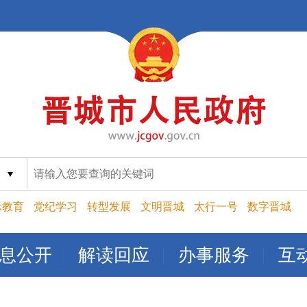
索
示教育
党纪学习
转型发展
文明晋城
太行一号
数字晋城
息公开
解读回应
办事服务
互