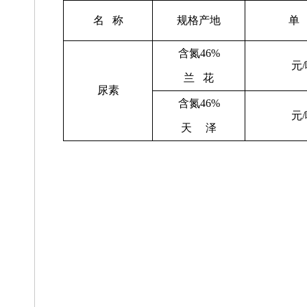
名 称
规格产地
单
含氮
46%
元
/
兰 花
尿素
含氮
46%
元
/
天 泽