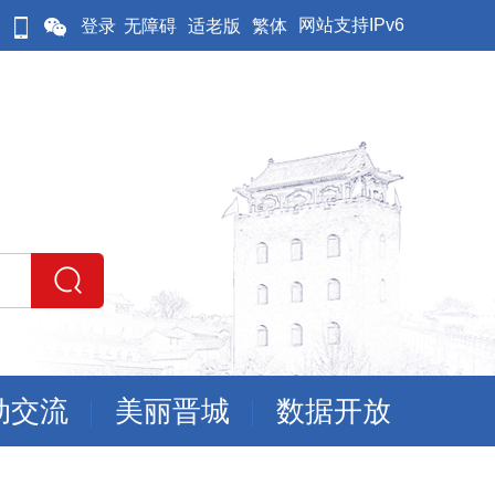
网站支持IPv6
登录
无障碍
适老版
繁体
动交流
美丽晋城
数据开放