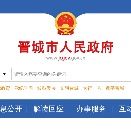
索
示教育
党纪学习
转型发展
文明晋城
太行一号
数字晋城
息公开
解读回应
办事服务
互