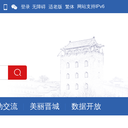
网站支持IPv6
登录
无障碍
适老版
繁体
动交流
美丽晋城
数据开放