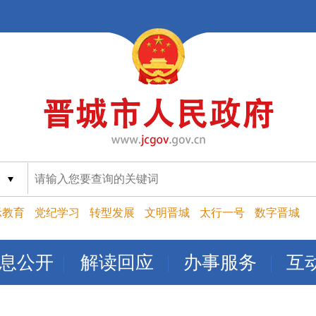
索
示教育
党纪学习
转型发展
文明晋城
太行一号
数字晋城
息公开
解读回应
办事服务
互