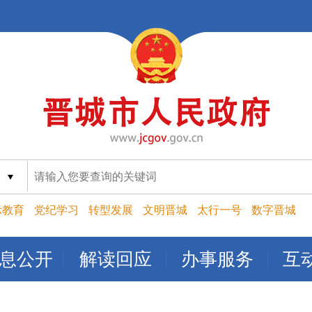
索
示教育
党纪学习
转型发展
文明晋城
太行一号
数字晋城
息公开
解读回应
办事服务
互