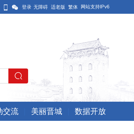
网站支持IPv6
登录
无障碍
适老版
繁体
动交流
美丽晋城
数据开放