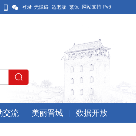
网站支持IPv6
登录
无障碍
适老版
繁体
动交流
美丽晋城
数据开放