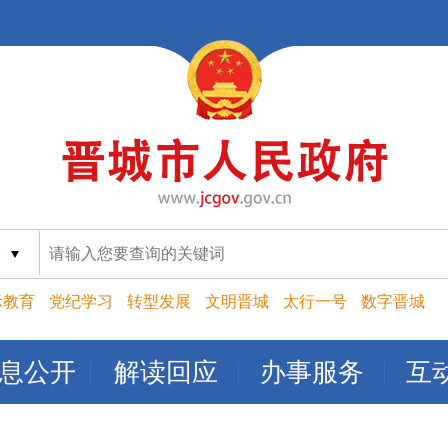
索
示教育
党纪学习
转型发展
文明晋城
太行一号
数字晋城
息公开
解读回应
办事服务
互