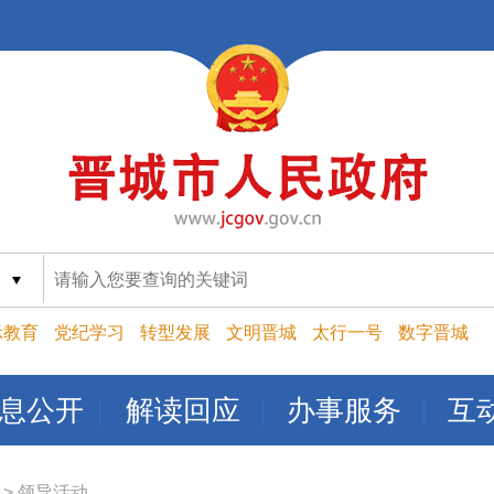
索
示教育
党纪学习
转型发展
文明晋城
太行一号
数字晋城
息公开
解读回应
办事服务
互
>
领导活动