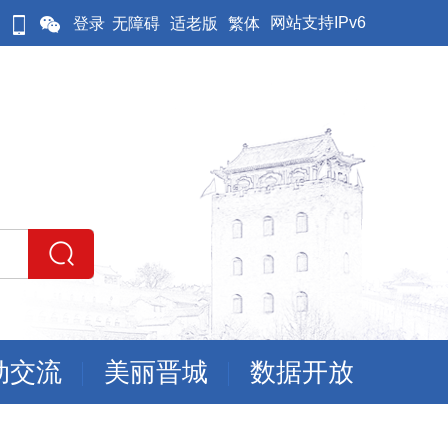
网站支持IPv6
登录
无障碍
适老版
繁体
动交流
美丽晋城
数据开放