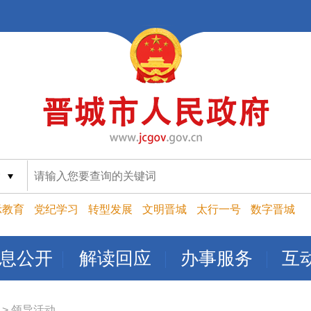
索
示教育
党纪学习
转型发展
文明晋城
太行一号
数字晋城
息公开
解读回应
办事服务
互
>
领导活动