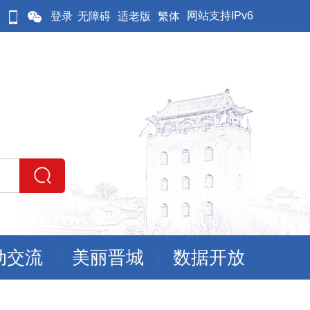
网站支持IPv6
登录
无障碍
适老版
繁体
动交流
美丽晋城
数据开放