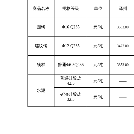
商品名称
规格等级
单位
泽州
圆
钢
Φ16 Q235
元
/吨
3653.00
螺纹钢
Φ12 Q235
元
/吨
3477.00
线
材
普通
Φ6.5Q235
元
/吨
3653.00
普通硅酸盐
元
/吨
——
4
2.5
水
泥
矿渣硅酸盐
元
/吨
——
32.5