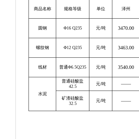
商品名称
规格等级
单位
泽州
3470.00
圆
钢
Φ16 Q235
元
/吨
3463.00
螺纹钢
Φ12 Q235
元
/吨
3540.00
线
材
普通
Φ6.5Q235
元
/吨
普通硅酸盐
——
元
/吨
4
2.5
水
泥
矿渣硅酸盐
——
元
/吨
32.5