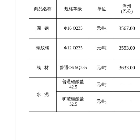
泽州
商品名称
规格等级
单位
(巴公)
3567.00
圆 钢
Φ16 Q235
元/吨
3553.00
螺纹钢
Φ12 Q235
元/吨
3633.00
线 材
普通Φ6.5Q235
元/吨
普通硅酸盐
——
元/吨
4
2.5
水 泥
矿渣硅酸盐
——
元/吨
32.5