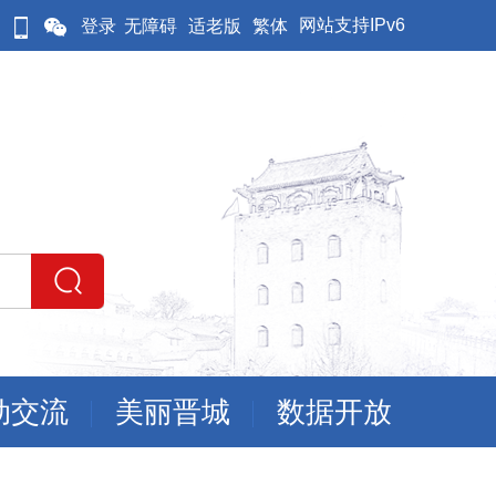
网站支持IPv6
登录
无障碍
适老版
繁体
动交流
美丽晋城
数据开放