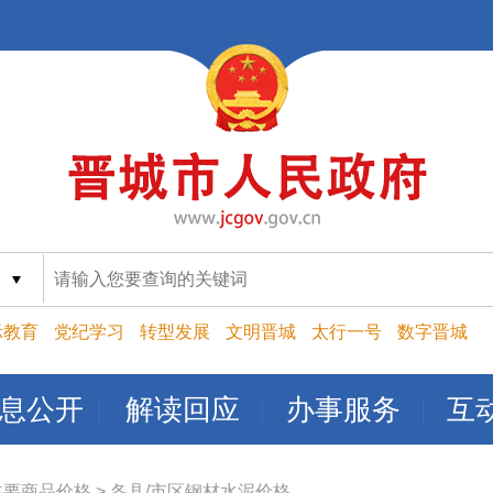
索
示教育
党纪学习
转型发展
文明晋城
太行一号
数字晋城
息公开
解读回应
办事服务
互
主要商品价格
>
各县/市区钢材水泥价格