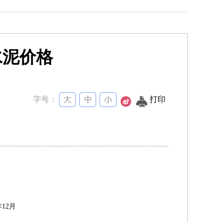
水泥价格
字号：
打印
年
12
月