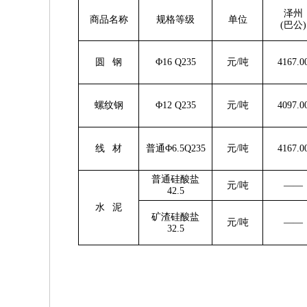
泽州
商品名称
规格等级
单位
(巴公)
圆 钢
Φ16 Q235
元/吨
4167.0
螺纹钢
Φ12 Q235
元/吨
4097.0
线 材
普通Φ6.5Q235
元/吨
4167.0
普通硅酸盐
元/吨
——
4
2.5
水 泥
矿渣硅酸盐
元/吨
——
32.5