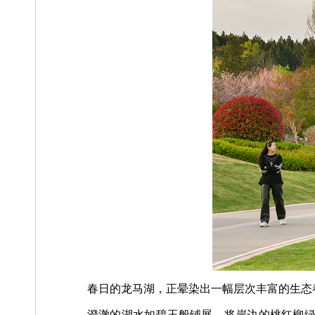
春日的龙马湖，正晕染出一幅层次丰富的生态
澄澈的湖水如碧玉般铺展，将岸边的桃红柳