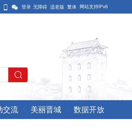
网站支持IPv6
登录
无障碍
适老版
繁体
动交流
美丽晋城
数据开放