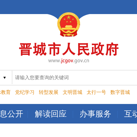
索
示教育
党纪学习
转型发展
文明晋城
太行一号
数字晋城
息公开
解读回应
办事服务
互