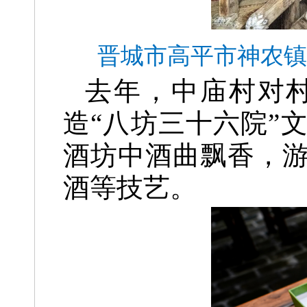
晋城市高平市神农镇
去年，中庙村对村
造“八坊三十六院”
酒坊中酒曲飘香，
酒等技艺。