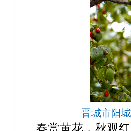
晋城市阳城
春赏黄花，秋观红