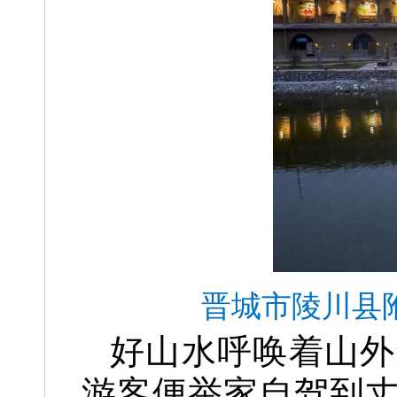
晋城市陵川县
好山水呼唤着山外
游客便举家自驾到