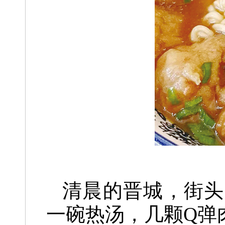
清晨的晋城，街头
一碗热汤，几颗Q弹