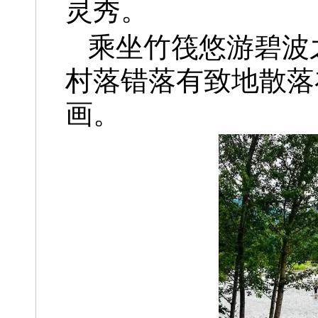
灵秀。
乘坐竹筏悠游碧波
村落错落有致地散落
画。