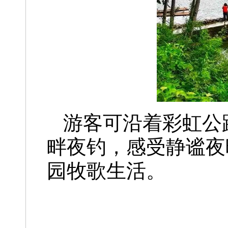
游客可沿着彩虹公
畔夜钓，感受静谧夜
园牧歌生活。