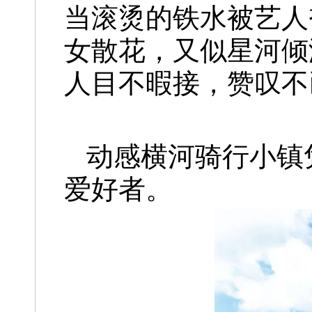
当滚烫的铁水被艺人
女散花，又似星河倾
人目不暇接，赞叹不
动感横河骑行小镇
爱好者。