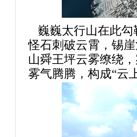
巍巍太行山在此勾
怪石刺破云霄，锡崖
山舜王坪云雾缭绕，
雾气腾腾，构成“云