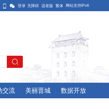
网站支持IPv6
登录
无障碍
适老版
繁体
动交流
美丽晋城
数据开放