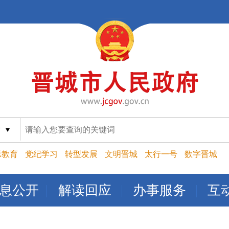
索
示教育
党纪学习
转型发展
文明晋城
太行一号
数字晋城
息公开
解读回应
办事服务
互