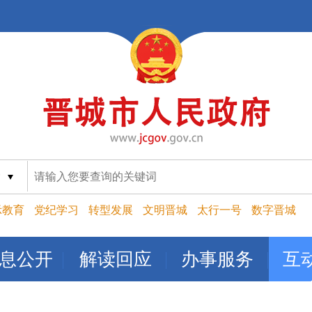
索
示教育
党纪学习
转型发展
文明晋城
太行一号
数字晋城
息公开
解读回应
办事服务
互