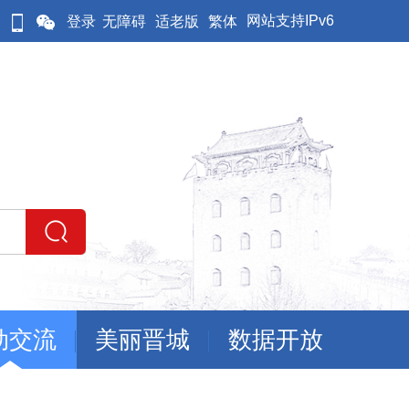
网站支持IPv6
登录
无障碍
适老版
繁体
动交流
美丽晋城
数据开放