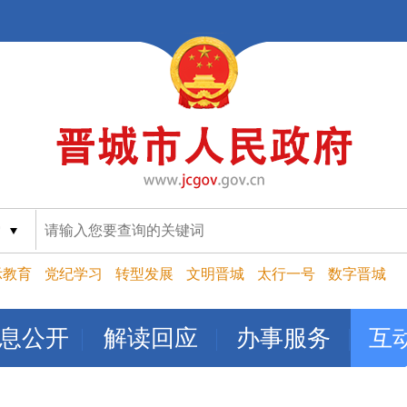
索
示教育
党纪学习
转型发展
文明晋城
太行一号
数字晋城
息公开
解读回应
办事服务
互