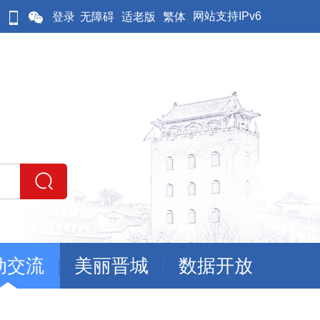
网站支持IPv6
登录
无障碍
适老版
繁体
动交流
美丽晋城
数据开放