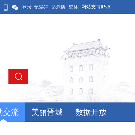
网站支持IPv6
登录
无障碍
适老版
繁体
动交流
美丽晋城
数据开放