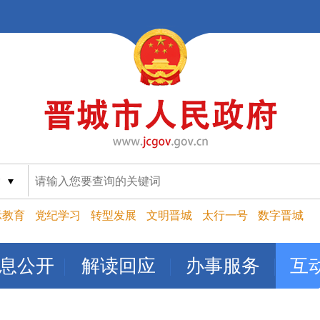
索
示教育
党纪学习
转型发展
文明晋城
太行一号
数字晋城
息公开
解读回应
办事服务
互