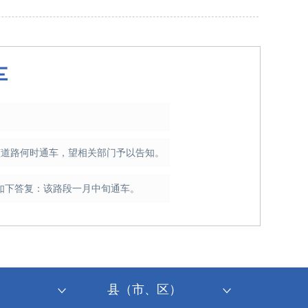
车
该道路何时通车，望相关部门予以告知。
如下答复：该路段一月中旬通车。
县（市、区）