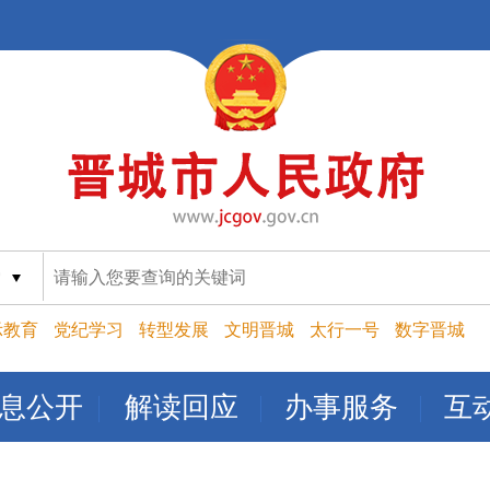
索
示教育
党纪学习
转型发展
文明晋城
太行一号
数字晋城
息公开
解读回应
办事服务
互