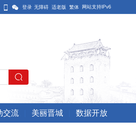
网站支持IPv6
登录
无障碍
适老版
繁体
动交流
美丽晋城
数据开放