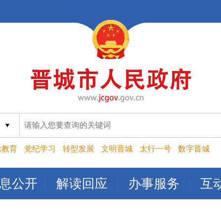
索
示教育
党纪学习
转型发展
文明晋城
太行一号
数字晋城
息公开
解读回应
办事服务
互