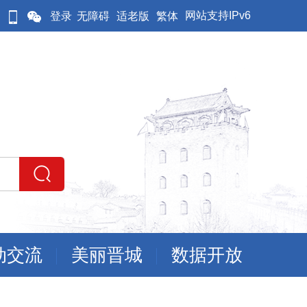
网站支持IPv6
登录
无障碍
适老版
繁体
动交流
美丽晋城
数据开放