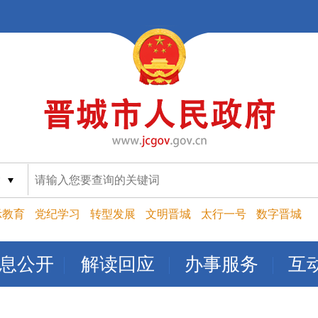
索
示教育
党纪学习
转型发展
文明晋城
太行一号
数字晋城
息公开
解读回应
办事服务
互