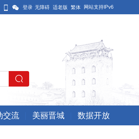
网站支持IPv6
登录
无障碍
适老版
繁体
动交流
美丽晋城
数据开放