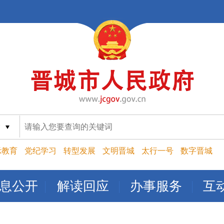
索
示教育
党纪学习
转型发展
文明晋城
太行一号
数字晋城
息公开
解读回应
办事服务
互