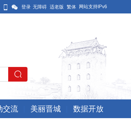
网站支持IPv6
登录
无障碍
适老版
繁体
动交流
美丽晋城
数据开放