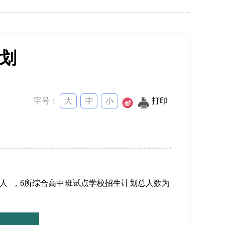
划
字号：
打印
0人 ，
6所综合高中班试点学校
招生计划总人数为