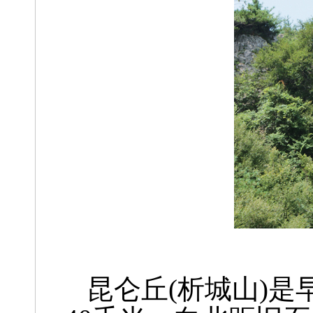
昆仑丘(析城山)