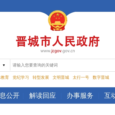
索
示教育
党纪学习
转型发展
文明晋城
太行一号
数字晋城
息公开
解读回应
办事服务
互