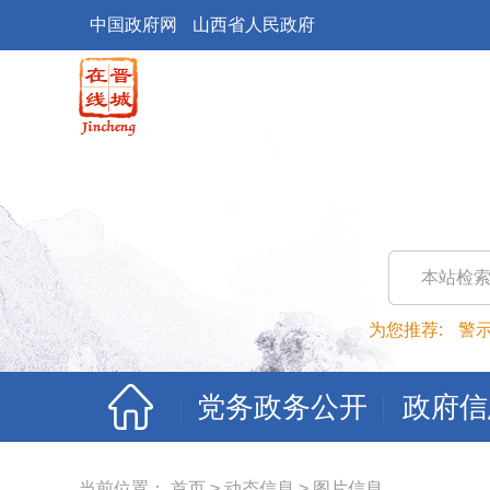
中国政府网
山西省人民政府
本站检
为您推荐:
警
党务政务公开
政府信
当前位置：
首页
>
动态信息
>
图片信息