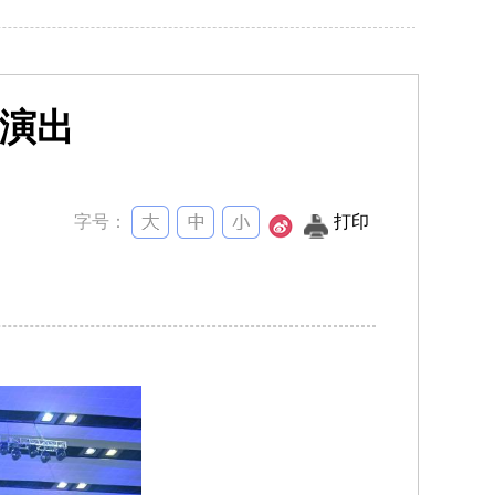
演出
字号：
打印