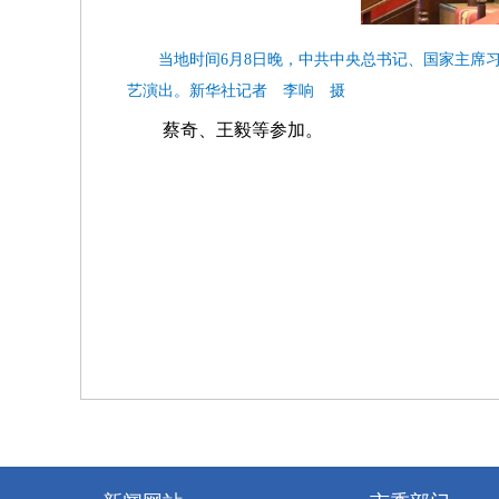
当地时间6月8日晚，中共中央总书记、国家主席
艺演出。新华社记者 李响 摄
蔡奇、王毅等参加。