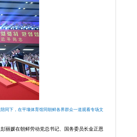
主陪同下，在平壤体育馆同朝鲜各界群众一道观看专场文
人彭丽媛在朝鲜劳动党总书记、国务委员长金正恩