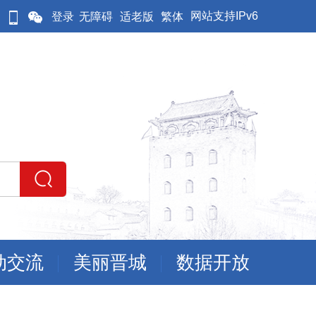
网站支持IPv6
登录
无障碍
适老版
繁体
动交流
美丽晋城
数据开放