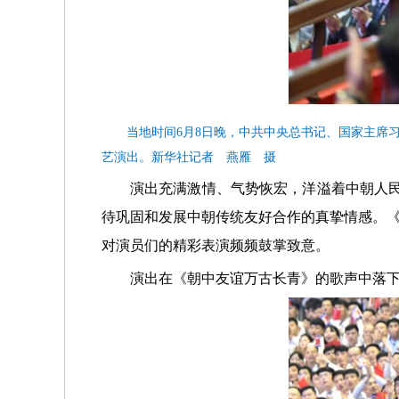
当地时间6月8日晚，中共中央总书记、国家主席
艺演出。新华社记者 燕雁 摄
演出充满激情、气势恢宏，洋溢着中朝人
待巩固和发展中朝传统友好合作的真挚情感。
对演员们的精彩表演频频鼓掌致意。
演出在《朝中友谊万古长青》的歌声中落