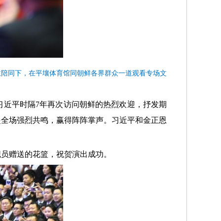
主陪同下，在平壤体育馆同朝鲜各界群众一道观看专场文
习近平时隔7年再次访问朝鲜的热烈欢迎，抒发期
起全场强烈共鸣，赢得阵阵掌声。习近平和金正恩
职员赠送的花篮，祝贺演出成功。