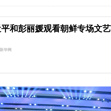
近平和彭丽媛观看朝鲜专场文艺
新华网