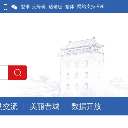
网站支持IPv6
登录
无障碍
适老版
繁体
动交流
美丽晋城
数据开放