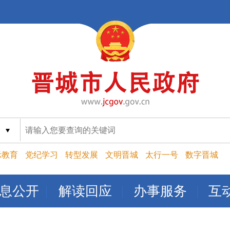
索
示教育
党纪学习
转型发展
文明晋城
太行一号
数字晋城
息公开
解读回应
办事服务
互