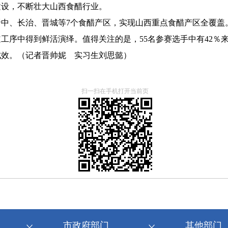
建设，不断壮大山西食醋行业。
、长治、晋城等7个食醋产区，实现山西重点食醋产区全覆盖
工序中得到鲜活演绎。值得关注的是，55名参赛选手中有42％
成效。
（记者晋帅妮 实习生刘思懿）
扫一扫在手机打开当前页
市政府部门
其他部门