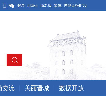
网站支持IPv6
登录
无障碍
适老版
繁体
动交流
美丽晋城
数据开放