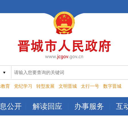
索
示教育
党纪学习
转型发展
文明晋城
太行一号
数字晋城
息公开
解读回应
办事服务
互