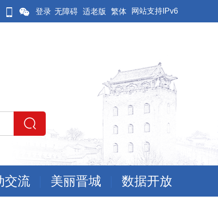
网站支持IPv6
登录
无障碍
适老版
繁体
动交流
美丽晋城
数据开放