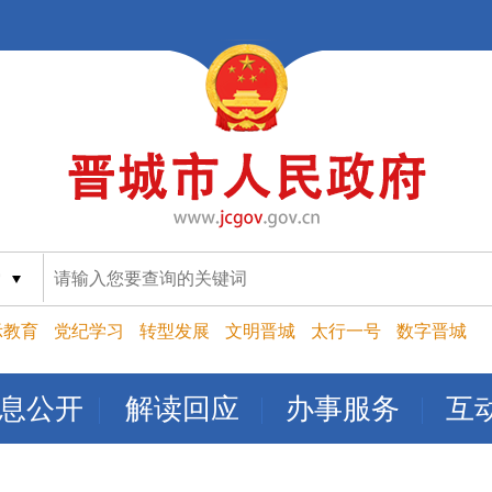
索
示教育
党纪学习
转型发展
文明晋城
太行一号
数字晋城
息公开
解读回应
办事服务
互