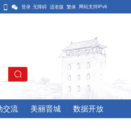
网站支持IPv6
登录
无障碍
适老版
繁体
动交流
美丽晋城
数据开放