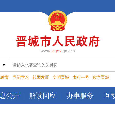
索
示教育
党纪学习
转型发展
文明晋城
太行一号
数字晋城
息公开
解读回应
办事服务
互