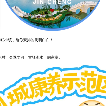
睡眠小镇，给你安排的明明白白！
水村→金翠丈河→古驿浙水→胡家掌。