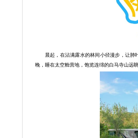
晨起，在沾满露水的林间小径漫步，让肺
晚，睡在太空舱营地，饱览连绵的白马寺山远