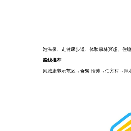
泡温泉、走健康步道、体验森林冥想、住
路线推荐
凤城康养示范区→合聚·恬苑→伯方村→押