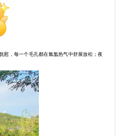
抚慰，每一个毛孔都在氤氲热气中舒展放松；夜