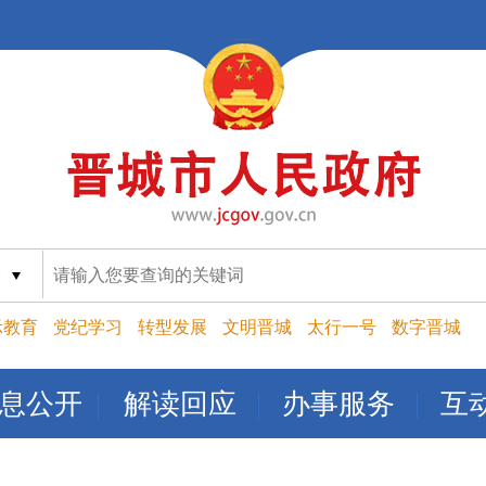
索
示教育
党纪学习
转型发展
文明晋城
太行一号
数字晋城
息公开
解读回应
办事服务
互