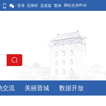
网站支持IPv6
登录
无障碍
适老版
繁体
动交流
美丽晋城
数据开放