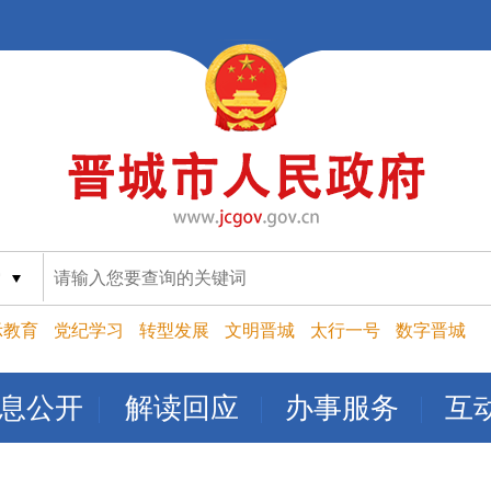
索
示教育
党纪学习
转型发展
文明晋城
太行一号
数字晋城
息公开
解读回应
办事服务
互