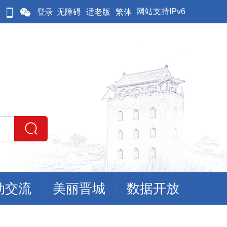
网站支持IPv6
登录
无障碍
适老版
繁体
动交流
美丽晋城
数据开放